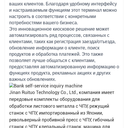
3. Предоставляйте дополнительные услуги.
ваших клиентов. Благодаря удобному интерфейсу
Многие устройства самообслуживания могут
и настраиваемым функциям этот терминал можно
быть подключены к системному программному
настроить в соответствии с конкретными
обеспечению сторонних платформ для
потребностями вашего бизнеса.
выполнения таких функций, как водоснабжение,
Это инновационное киосковое решение может
электричество, телекоммуникации и сетевые
автоматизировать ряд процессов, связанных с
сборы, что значительно способствует
клиентами, таких как регистрация заезда/отъезда,
удовлетворению потребностей населения;
обновление информации о клиенте, поиск
продуктов и обработка платежей. Это также
позволяет лучше общаться с клиентами,
предоставляя автоматизированную информацию о
функциях продукта, рекламных акциях и других
важных обновлениях.
Jinan Ruituo Technology Co., Ltd., компания имеет
передовые комплекты оборудования для
обработки листового металла с ЧПУ, режущий
станок с ЧПУ, импортированный из Японии,
револьверный пробивной пресс с ЧПУ, гибочный
станок с ЧПУ, клепальный станок, машина для