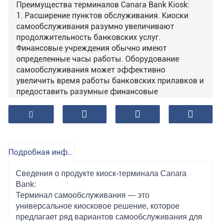
Преимущества терминалов Canara Bank Kiosk:
1. Расширение пунктов обслуживания. Киоски
самообслуживания разумно увеличивают
продолжительность банковских услуг.
Финансовые учреждения обычно имеют
определенные часы работы. Оборудование
самообслуживания может эффективно
увеличить время работы банковских прилавков и
предоставить разумные финансовые
информационные услуги для обслуживания
клиентов;
2. Сократить операционные расходы
финансовых учреждений. Каждый должен знать,
что зарплата в финансовой сфере очень высока.
Подробная информация о продукте
Согласно неполному анализу данных, количество
услуг финансовой информации, приносимых
Сведения о продукте киоск-терминала Canara
устройством самообслуживания каждый год,
Bank:
намного превышает количество единиц услуг,
Терминал самообслуживания — это
приносимых каждый год бухгалтером. Но
универсальное киосковое решение, которое
стоимость всего 1/20 бухгалтерского поста;
предлагает ряд вариантов самообслуживания для