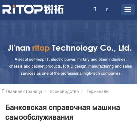
Главная страница
производство
Терминалы
Банковская справочная машина
самообслуживания
Банковские киоски
Банковская
самообслуживания
справочная машина самообслуживания