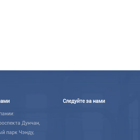
нами
Следуйте за нами
пании:
роспекта Дунчан,
й парк Чэнду,