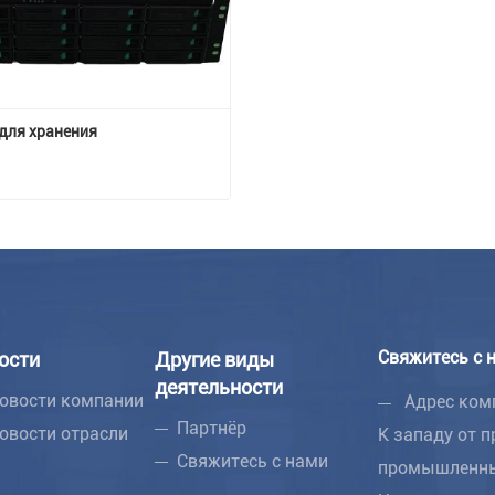
для хранения
 для хранения
тесь с нами
Свяжитесь с 
ости
Другие виды
деятельности
овости компании
Адрес ком
Партнёр
овости отрасли
К западу от п
Свяжитесь с нами
промышленны