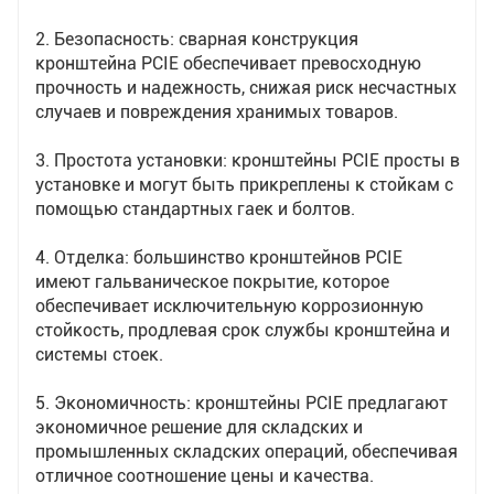
4. Безопасность: верхний фланец кронштейна
2. Безопасность: сварная конструкция
RCIE позволяет прикрепить кронштейн к балке
кронштейна PCIE обеспечивает превосходную
стойки, что предотвращает случайное смещение
прочность и надежность, снижая риск несчастных
случаев и повреждения хранимых товаров.
кронштейна, что повышает безопасность
хранимых товаров.
3. Простота установки: кронштейны PCIE просты в
установке и могут быть прикреплены к стойкам с
помощью стандартных гаек и болтов.
4. Отделка: большинство кронштейнов PCIE
имеют гальваническое покрытие, которое
обеспечивает исключительную коррозионную
стойкость, продлевая срок службы кронштейна и
системы стоек.
5. Экономичность: кронштейны PCIE предлагают
экономичное решение для складских и
промышленных складских операций, обеспечивая
отличное соотношение цены и качества.