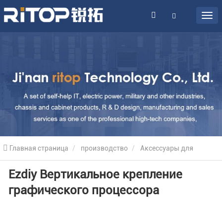
Главная страница
производство
Аксессуары для
Ezdiy Вертикальное крепление
серверных корпусов
Kronchtein Pcie
Ezdiy Вертикальное
графического процессора
крепление графического процессора