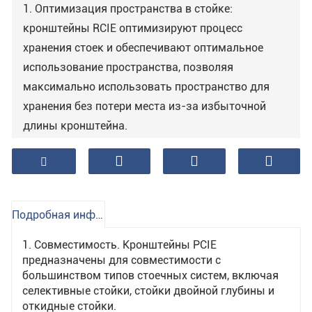
1. Оптимизация пространства в стойке:
кронштейны RCIE оптимизируют процесс
хранения стоек и обеспечивают оптимальное
использование пространства, позволяя
максимально использовать пространство для
хранения без потери места из-за избыточной
длины кронштейна.
2. Простота установки: кронштейны RCIE просты
в установке и могут быть прикреплены к стойкам
с помощью стандартных гаек и болтов.
Подробная информация о продукте
3.Универсальность: кронштейны RCIE доступны в
1. Совместимость. Кронштейны PCIE
различных размерах и конфигурациях, что
предназначены для совместимости с
делает их пригодными для использования с
большинством типов стоечных систем, включая
селективные стойки, стойки двойной глубины и
широким спектром стоечных систем.
откидные стойки.