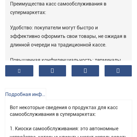
Преимущества касс самообслуживания в
супермаркетах:
Удобство: покупатели могут быстро и
эффективно оформить свои товары, не ожидая в
длинной очереди на традиционной кассе.
Повышенная конфиденциальность: терминалы
самообслуживания позволяют клиентам
сканировать свои собственные товары, что
может быть сделано в частном порядке, без
необходимости показывать товары кассиру.
Подробная информация о продукте
Вот некоторые сведения о продуктах для касс
Повышение качества обслуживания клиентов:
самообслуживания в супермаркетах:
многие покупатели предпочитают простоту и
удобство самообслуживания, что может
1. Киоски самообслуживания: это автономные
улучшить их общее впечатление от покупок.