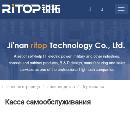
Главная страница
производство
Терминалы
Касса самообслуживания
самообслуживания
Супермаркет касс самообслуживания
Касса самообслуживания