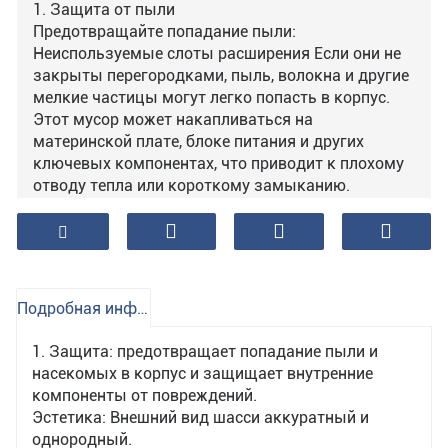
1. Защита от пыли
Предотвращайте попадание пыли:
Неиспользуемые слоты расширения Если они не
закрыты перегородками, пыль, волокна и другие
мелкие частицы могут легко попасть в корпус.
Этот мусор может накапливаться на
материнской плате, блоке питания и других
ключевых компонентах, что приводит к плохому
отводу тепла или короткому замыканию.
Увеличенный срок службы оборудования.
Уменьшая накопление пыли, вы можете
эффективно продлить срок службы внутренних
компонентов компьютера.
2. Защита от электромагнитных помех (EMI).
Подробная информация о продукте
Уменьшение внешних помех. Металлическая
перегородка может обеспечить определенную
1. Защита: предотвращает попадание пыли и
степень электромагнитного экранирования,
насекомых в корпус и защищает внутренние
чтобы уменьшить воздействие внешних
компоненты от повреждений.
электромагнитных волн на электронные
Эстетика: Внешний вид шасси аккуратный и
устройства внутри корпуса.
однородный.