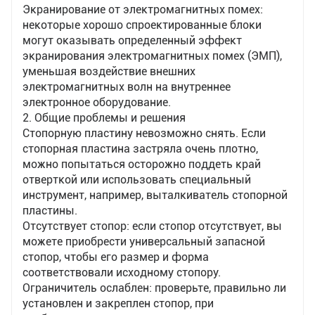
Повышение стабильности: хорошее
Экранирование от электромагнитных помех:
электромагнитное экранирование помогает
некоторые хорошо спроектированные блоки
повысить стабильность и надежность системы и
могут оказывать определенный эффект
уменьшить количество сбоев системы,
экранирования электромагнитных помех (ЭМП),
вызванных электромагнитными помехами.
уменьшая воздействие внешних
электромагнитных волн на внутреннее
электронное оборудование.
2. Общие проблемы и решения
Стопорную пластину невозможно снять. Если
стопорная пластина застряла очень плотно,
можно попытаться осторожно поддеть край
отверткой или использовать специальный
инструмент, например, выталкиватель стопорной
пластины.
Отсутствует стопор: если стопор отсутствует, вы
можете приобрести универсальный запасной
стопор, чтобы его размер и форма
соответствовали исходному стопору.
Ограничитель ослаблен: проверьте, правильно ли
установлен и закреплен стопор, при