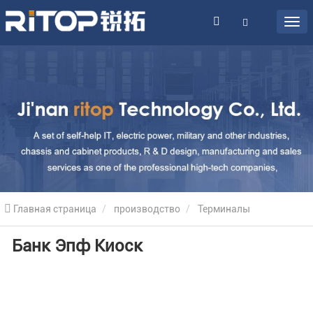
Главная страница
производство
Терминалы
Банк Эпф Киоск
самообслуживания
Банковские киоски
Банк киоск EPF