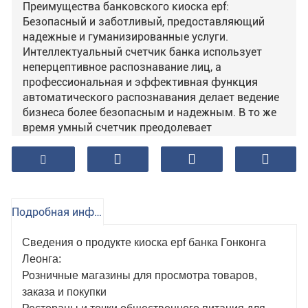
Преимущества банковского киоска epf:
Безопасный и заботливый, предоставляющий
надежные и гуманизированные услуги.
Интеллектуальный счетчик банка использует
неперцептивное распознавание лиц, а
профессиональная и эффективная функция
автоматического распознавания делает ведение
бизнеса более безопасным и надежным. В то же
время умный счетчик преодолевает
традиционный барьер «общения через окно»
между банковскими служащими и клиентами и
предоставляет клиентам более точное и
внимательное обслуживание с помощью метода
«автономия клиента + руководство персонала
Подробная информация о продукте
банка», даже пожилых клиентов. которые не
привыкли пользоваться оборудованием.
Сведения о продукте киоска epf банка Гонконга
Беспокоясь, сотрудники банка могут
Леонга:
поддерживать связь с клиентами на нулевом
Розничные магазины для просмотра товаров,
расстоянии, предоставлять консультации один на
заказа и покупки
один и решать проблемы клиентов в любое