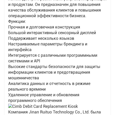
клиентам несколько типов карт на выбор, но
и продуктам. Он предназначен для повышения
также помогает клиентам выбирать
качества обслуживания клиентов и повышения
персонализированные номера карт в
операционной эффективности бизнеса.
соответствии со своими предпочтениями, что в
Функции:
значительной степени отвечает разнообразным и
Прочная и долговечная конструкция
персонализированным потребностям клиентов.
Большой интерактивный сенсорный дисплей
Второе преимущество смарт-кассы банка:
Поддерживает несколько языков
удобно и эффективно, что экономит больше
Настраиваемые параметры брендинга и
времени клиентам. Умная стойка банка имеет
интерфейса
дружественный интерфейс и удобное и быстрое
Интегрируется с различными программными
управление. Это позволяет избежать очередей и
системами и API
заполнения форм для бизнес-процессов,
Высокие стандарты безопасности для защиты
экономя более 70% времени и значительно
информации клиентов и предотвращения
улучшая качество обслуживания клиентов.
мошенничества
Например, открытие банковской карты занимает
Аналитика данных и отчетность в режиме
15 минут на традиционной стойке, а на смарт-
реального времени
кассе всего 3 минуты. Одновременно откройте
Удаленное управление и обновления
такие сервисы, как онлайн-банкинг, мобильный
программного обеспечения
банкинг и обмен SMS-сообщениями, чтобы
официально сообщить об убытке. Для личных
Компания Jinan Ruituo Technology Co., Ltd. была
переводов требуется 1 минута, для традиционных