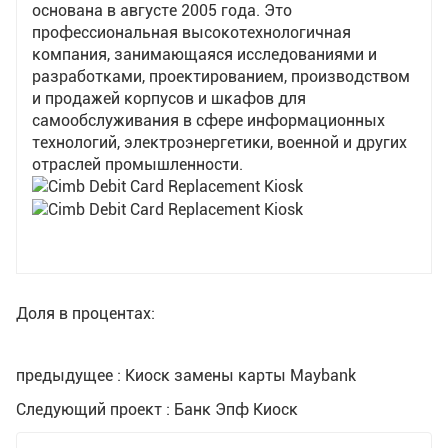
основана в августе 2005 года. Это
счетчиков — 8 минут, а для смарт-счетчиков —
профессиональная высокотехнологичная
всего 2 минуты 40 секунд...
компания, занимающаяся исследованиями и
разработками, проектированием, производством
и продажей корпусов и шкафов для
самообслуживания в сфере информационных
технологий, электроэнергетики, военной и других
отраслей промышленности.
Доля в процентах:
предыдущее : Киоск замены карты Maybank
Следующий проект : Банк Эпф Киоск