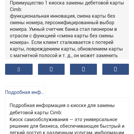
Преимущество 1 киоска замены дебетовой карты
Cimb:
функциональная инновация, смена карты без
смены номера, персонифицированный выбор
номера. Умный счетчик банка стал пионером в
отрасли с функцией «смена карты без смены
номера». Если клиент сталкивается с потерей
карты, повреждением карты, обновлением карты
с магнитной полосой и т. д., он может заменить
новую карту в режиме реального времени на
смарт-счетчике и сохранить исходный номер
карты, устраняя необходимость в последующем.
контракты. В настоящее время
интеллектуальный счетчик поддерживает 56
Подробная информация о продукте
типов банковских карт «продление страхового
номера в режиме реального времени». По
Подробная информация о киоске для замены
сравнению с традиционными машинами для
дебетовой карты Cimb:
выпуска карт самообслуживания, услуга по
Киоск самообслуживания — это универсальное
открытию смарт-счетчиков карт Everbright Bank
решение для бизнеса, обеспечивающее быстрый и
более гибкая. Он не только предоставляет
легкий доступ к различным услугам, информации