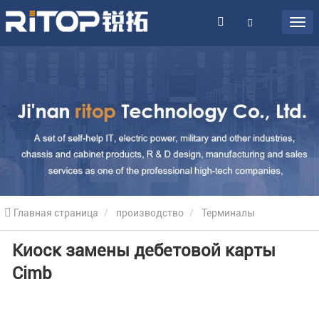
Главная страница
производство
Терминалы
Киоск замены дебетовой карты
самообслуживания
Банковские киоски
Киоск замены
Cimb
дебетовой карты Cimb