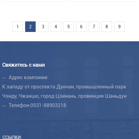
1
2
3
4
5
6
7
8
9
Свяжитесь с нами
Адрес компании:
К западу от проспекта Дунчан, промышленный парк
Чэнду, Чжанцю, город Цзинань, провинция Шаньдун
Телефон:
0531-88903218
ССЫЛКИ: